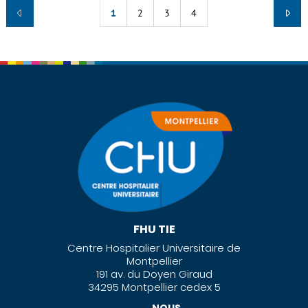
1
2
3
4
FHU TIE
Centre Hospitalier Universitaire de
Montpellier
191 av. du Doyen Giraud
34295 Montpellier cedex 5
NOUS